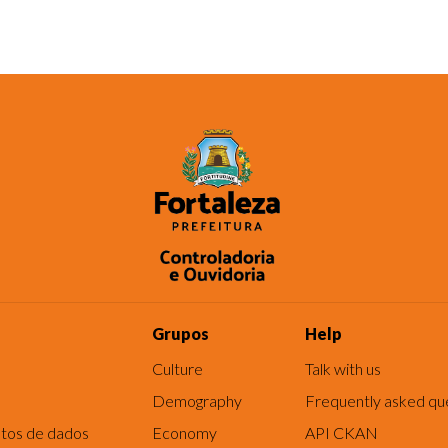
Grupos
Help
Culture
Talk with us
Demography
Frequently asked qu
tos de dados
Economy
API CKAN