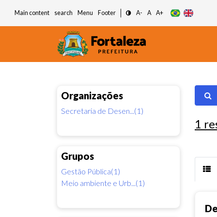
Main content
search
Menu
Footer
A-
A
A+
Organizações
Secretaria de Desen...(1)
1
re
Grupos
Gestão Pública(1)
Meio ambiente e Urb...(1)
De