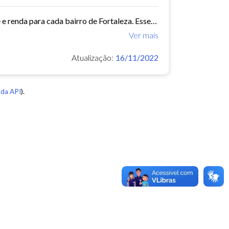
Este conjunto de dados contém indicadores de educação, longevidade e renda para cada bairro de Fortaleza. Esses três indicadores juntos formam o Indice de Desenvolvimento Humano...
Ver mais
Atualização:
16/11/2022
da API
).