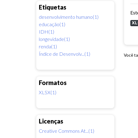
Etiquetas
desenvolvimento humano(1)
XL
educação(1)
IDH(1)
longevidade(1)
renda(1)
Índice de Desenvolv...(1)
Você ta
Formatos
XLSX(1)
Licenças
Creative Commons At...(1)