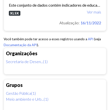
Este conjunto de dados contém indicadores de educação, longevidade e renda para cada bairro de Fortaleza. Esses três indicadores juntos formam o Indice de Desenvolvimento Humano...
Ver mais
XLSX
Atualização:
16/11/2022
Você também pode ter acesso a esses registros usando a
API
(veja
Documentação da API
).
Organizações
Secretaria de Desen...(1)
Grupos
Gestão Pública(1)
Meio ambiente e Urb...(1)