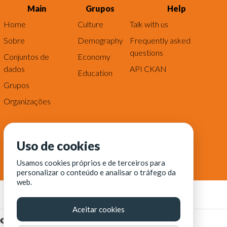
Main
Grupos
Help
Home
Culture
Talk with us
Sobre
Demography
Frequently asked
questions
Conjuntos de
Economy
dados
API CKAN
Education
Grupos
Organizações
Uso de cookies
Usamos cookies próprios e de terceiros para
personalizar o conteúdo e analisar o tráfego da
web.
Aceitar cookies
© Fortaleza Digital || CITINOVA - Fundação de Ciência,