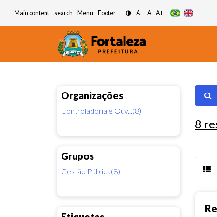
Main content
search
Menu
Footer
A-
A
A+
Organizações
Controladoria e Ouv...(8)
8
re
Grupos
Gestão Pública(8)
Re
Etiquetas