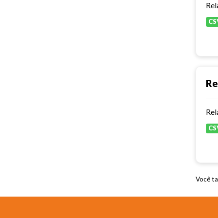
Rel
CS
Re
Rel
CS
Você ta