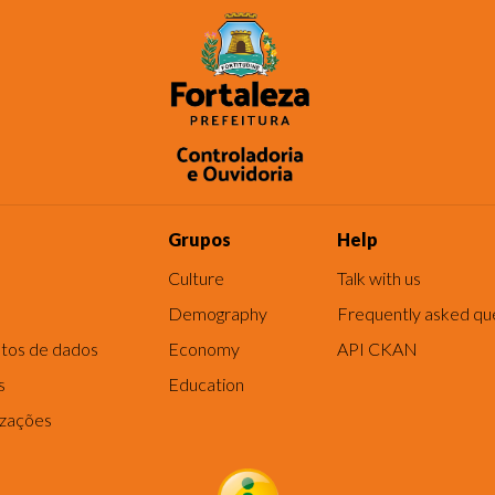
Grupos
Help
Culture
Talk with us
Demography
Frequently asked qu
tos de dados
Economy
API CKAN
s
Education
izações