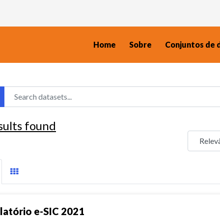
Home
Sobre
Conjuntos de 
sults found
latório e-SIC 2021