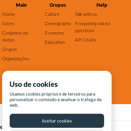
Main
Grupos
Help
Home
Culture
Talk with us
Sobre
Demography
Frequently asked
questions
Conjuntos de
Economy
dados
API CKAN
Education
Grupos
Organizações
Uso de cookies
Usamos cookies próprios e de terceiros para
personalizar o conteúdo e analisar o tráfego da
web.
Aceitar cookies
© Fortaleza Digital || CITINOVA - Fundação de Ciência,