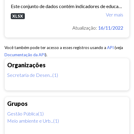
Este conjunto de dados contém indicadores de educação, longevidade e renda para cada bairro de Fortaleza. Esses três indicadores juntos formam o Indice de Desenvolvimento Humano...
Ver mais
XLSX
Atualização:
16/11/2022
Você também pode ter acesso a esses registros usando a
API
(veja
Documentação da API
).
Organizações
Secretaria de Desen...(1)
Grupos
Gestão Pública(1)
Meio ambiente e Urb...(1)