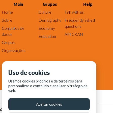
Main
Grupos
Help
Home
Culture
Talk with us
Sobre
Demography
Frequently asked
questions
Conjuntos de
Economy
dados
API CKAN
Education
Grupos
Organizações
Uso de cookies
Usamos cookies próprios e de terceiros para
personalizar o conteúdo e analisar o tráfego da
web.
Aceitar cookies
© Fortaleza Digital || CITINOVA - Fundação de Ciência,