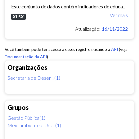
Este conjunto de dados contém indicadores de educação, longevidade e renda para cada bairro de Fortaleza. Esses três indicadores juntos formam o Indice de Desenvolvimento Humano...
Ver mais
XLSX
Atualização:
16/11/2022
Você também pode ter acesso a esses registros usando a
API
(veja
Documentação da API
).
Organizações
Secretaria de Desen...(1)
Grupos
Gestão Pública(1)
Meio ambiente e Urb...(1)