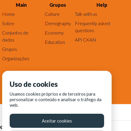
Main
Grupos
Help
Home
Culture
Talk with us
Sobre
Demography
Frequently asked
questions
Conjuntos de
Economy
dados
API CKAN
Education
Grupos
Organizações
Uso de cookies
Usamos cookies próprios e de terceiros para
personalizar o conteúdo e analisar o tráfego da
web.
Aceitar cookies
© Fortaleza Digital || CITINOVA - Fundação de Ciência,