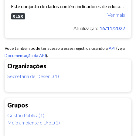
Este conjunto de dados contém indicadores de educação, longevidade e renda para cada bairro de Fortaleza. Esses três indicadores juntos formam o Indice de Desenvolvimento Humano...
Ver mais
XLSX
Atualização:
16/11/2022
Você também pode ter acesso a esses registros usando a
API
(veja
Documentação da API
).
Organizações
Secretaria de Desen...(1)
Grupos
Gestão Pública(1)
Meio ambiente e Urb...(1)