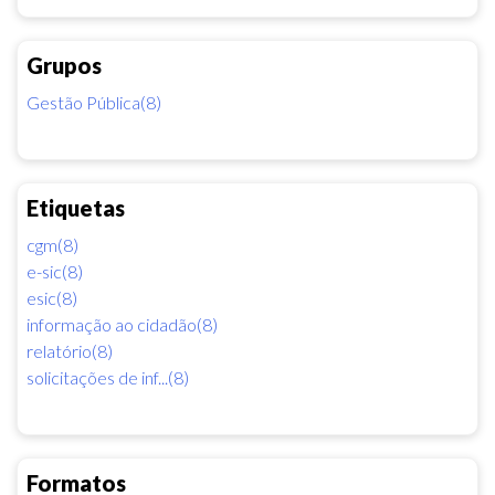
Grupos
Gestão Pública(8)
Etiquetas
cgm(8)
e-sic(8)
esic(8)
informação ao cidadão(8)
relatório(8)
solicitações de inf...(8)
Formatos