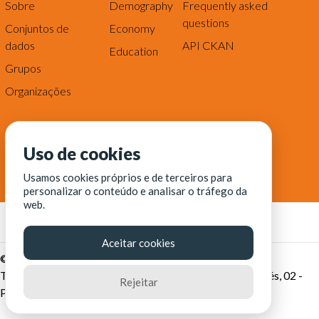
Sobre
Demography
Frequently asked
questions
Conjuntos de
Economy
dados
API CKAN
Education
Grupos
Organizações
Uso de cookies
Usamos cookies próprios e de terceiros para
personalizar o conteúdo e analisar o tráfego da
web.
Aceitar cookies
© Fortaleza Digital || CITINOVA - Fundação de Ciência,
Tecnologia e Inovação de Fortaleza - Rua dos Tremembés, 02 -
Rejeitar
Praia de Iracema - Fortaleza-CE