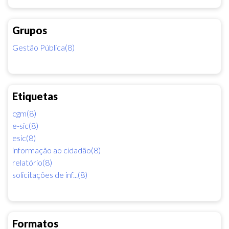
Grupos
Gestão Pública(8)
Etiquetas
cgm(8)
e-sic(8)
esic(8)
informação ao cidadão(8)
relatório(8)
solicitações de inf...(8)
Formatos