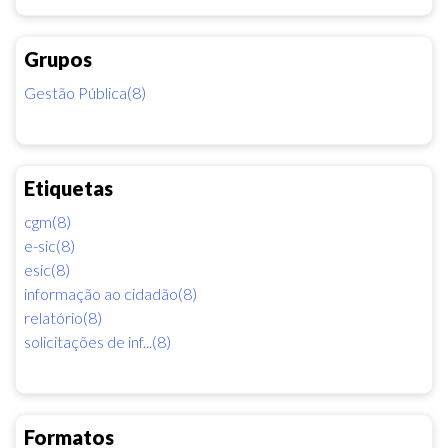
Grupos
Gestão Pública(8)
Etiquetas
cgm(8)
e-sic(8)
esic(8)
informação ao cidadão(8)
relatório(8)
solicitações de inf...(8)
Formatos