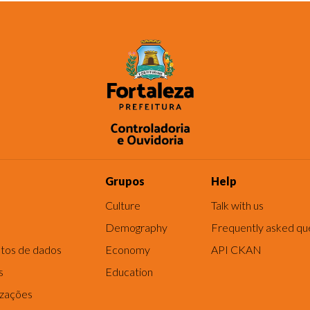
Grupos
Help
Culture
Talk with us
Demography
Frequently asked qu
tos de dados
Economy
API CKAN
s
Education
izações