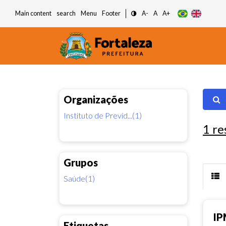
Main content
search
Menu
Footer
A-
A
A+
Organizações
Instituto de Previd...(1)
1
re
Grupos
Saúde(1)
IP
Etiquetas