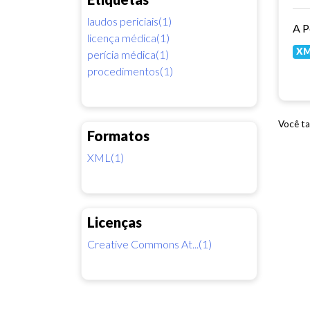
laudos periciais(1)
licença médica(1)
X
perícia médica(1)
procedimentos(1)
Você ta
Formatos
XML(1)
Licenças
Creative Commons At...(1)