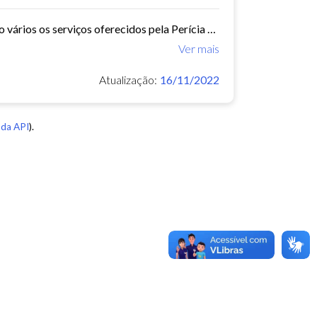
A Perícia Médica atende aos servidores do município de Fortaleza. São vários os serviços oferecidos pela Perícia Médica do IPM, como: avaliação da aptidão dos candidatos ao...
Ver mais
Atualização:
16/11/2022
da API
).