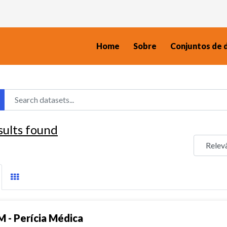
Home
Sobre
Conjuntos de 
sults found
M - Perícia Médica