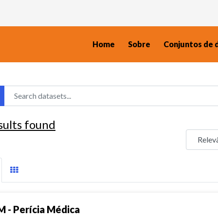
Home
Sobre
Conjuntos de 
sults found
M - Perícia Médica