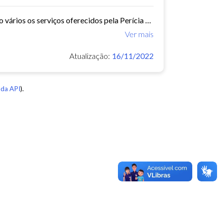
A Perícia Médica atende aos servidores do município de Fortaleza. São vários os serviços oferecidos pela Perícia Médica do IPM, como: avaliação da aptidão dos candidatos ao...
Ver mais
Atualização:
16/11/2022
da API
).