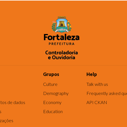
Grupos
Help
Culture
Talk with us
Demography
Frequently asked qu
tos de dados
Economy
API CKAN
s
Education
izações