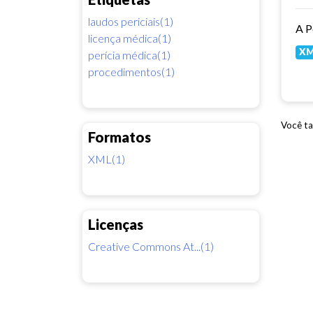
laudos periciais(1)
licença médica(1)
X
perícia médica(1)
procedimentos(1)
Você ta
Formatos
XML(1)
Licenças
Creative Commons At...(1)