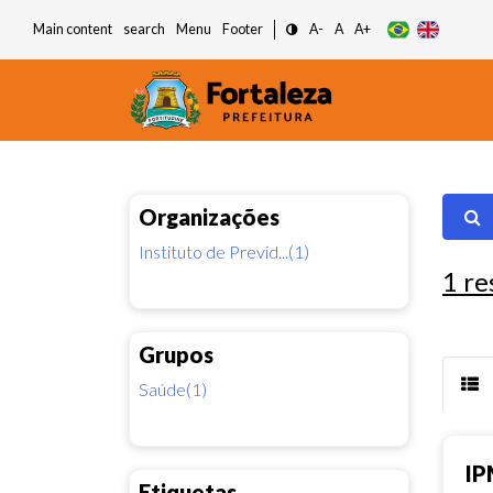
Main content
search
Menu
Footer
A-
A
A+
Organizações
Instituto de Previd...(1)
1
re
Grupos
Saúde(1)
IP
Etiquetas