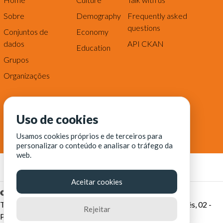
Sobre
Demography
Frequently asked
questions
Conjuntos de
Economy
dados
API CKAN
Education
Grupos
Organizações
Uso de cookies
Usamos cookies próprios e de terceiros para
personalizar o conteúdo e analisar o tráfego da
web.
Aceitar cookies
© Fortaleza Digital || CITINOVA - Fundação de Ciência,
Tecnologia e Inovação de Fortaleza - Rua dos Tremembés, 02 -
Rejeitar
Praia de Iracema - Fortaleza-CE