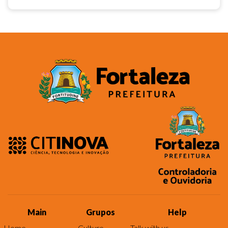
Main
Grupos
Help
Home
Culture
Talk with us