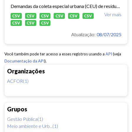
Demandas da coleta especial urbana (CEU) de resíduos sólidos no município de Fortaleza.
Ver mais
CSV
CSV
CSV
CSV
CSV
CSV
CSV
CSV
CSV
Atualização:
08/07/2025
Você também pode ter acesso a esses registros usando a
API
(veja
Documentação da API
).
Organizações
ACFOR(1)
Grupos
Gestão Pública(1)
Meio ambiente e Urb...(1)