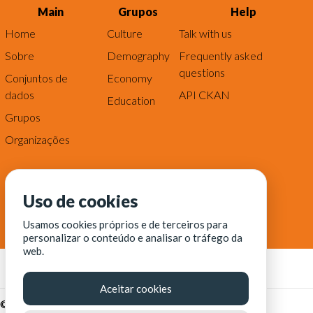
Main
Grupos
Help
Home
Culture
Talk with us
Sobre
Demography
Frequently asked
questions
Conjuntos de
Economy
dados
API CKAN
Education
Grupos
Organizações
Uso de cookies
Usamos cookies próprios e de terceiros para
personalizar o conteúdo e analisar o tráfego da
web.
Aceitar cookies
© Fortaleza Digital || CITINOVA - Fundação de Ciência,