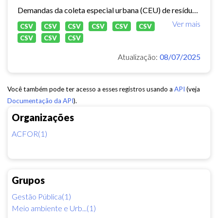
Demandas da coleta especial urbana (CEU) de resíduos sólidos no município de Fortaleza.
Ver mais
CSV
CSV
CSV
CSV
CSV
CSV
CSV
CSV
CSV
Atualização:
08/07/2025
Você também pode ter acesso a esses registros usando a
API
(veja
Documentação da API
).
Organizações
ACFOR(1)
Grupos
Gestão Pública(1)
Meio ambiente e Urb...(1)