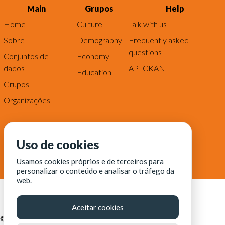
Main
Grupos
Help
Home
Culture
Talk with us
Sobre
Demography
Frequently asked
questions
Conjuntos de
Economy
dados
API CKAN
Education
Grupos
Organizações
Uso de cookies
Usamos cookies próprios e de terceiros para
personalizar o conteúdo e analisar o tráfego da
web.
Aceitar cookies
© Fortaleza Digital || CITINOVA - Fundação de Ciência,