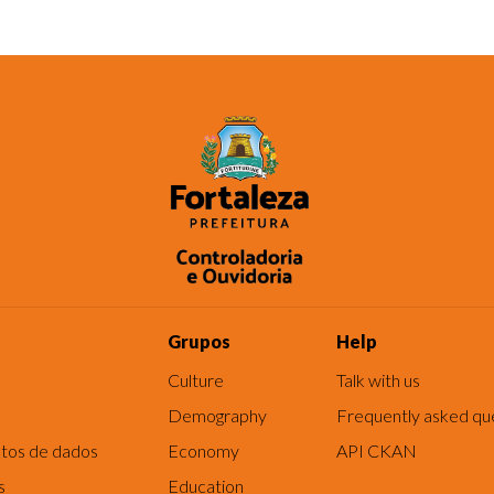
Grupos
Help
Culture
Talk with us
Demography
Frequently asked qu
tos de dados
Economy
API CKAN
s
Education