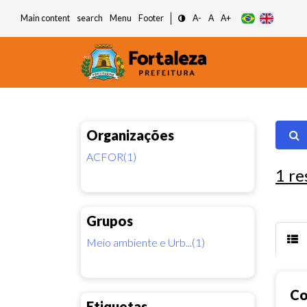
Main content
search
Menu
Footer
A-
A
A+
Organizações
ACFOR(1)
1
re
Grupos
Meio ambiente e Urb...(1)
Co
Etiquetas