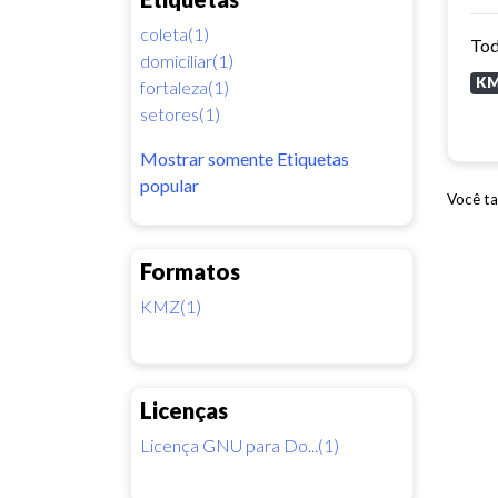
coleta(1)
Tod
domiciliar(1)
K
fortaleza(1)
setores(1)
Mostrar somente Etiquetas
popular
Você ta
Formatos
KMZ(1)
Licenças
Licença GNU para Do...(1)