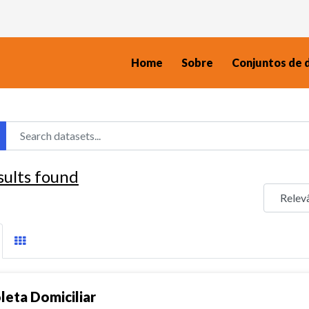
Home
Sobre
Conjuntos de 
sults found
leta Domiciliar