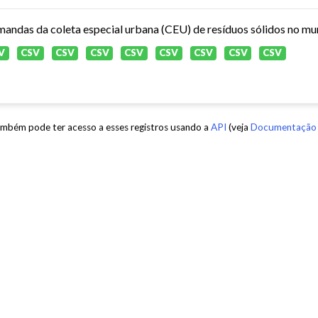
andas da coleta especial urbana (CEU) de resíduos sólidos no mun
V
CSV
CSV
CSV
CSV
CSV
CSV
CSV
CSV
mbém pode ter acesso a esses registros usando a
API
(veja
Documentação 