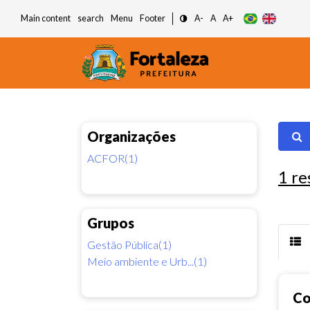
Main content
search
Menu
Footer
A-
A
A+
Organizações
ACFOR(1)
1
re
Grupos
Gestão Pública(1)
Meio ambiente e Urb...(1)
Co