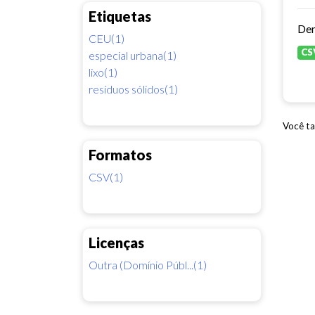
Etiquetas
Dem
CEU(1)
CS
especial urbana(1)
lixo(1)
resíduos sólidos(1)
Você ta
Formatos
CSV(1)
Licenças
Outra (Domínio Públ...(1)