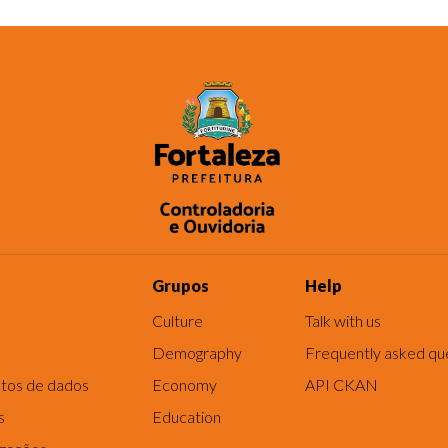
Grupos
Help
Culture
Talk with us
Demography
Frequently asked qu
tos de dados
Economy
API CKAN
s
Education