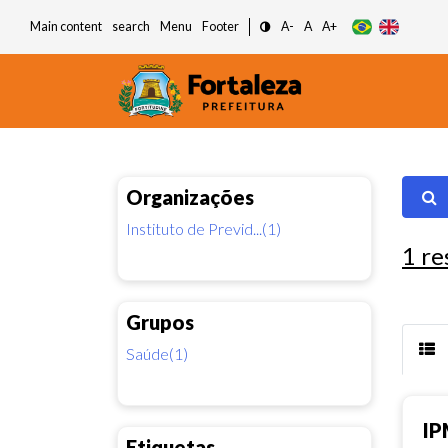
Main content
search
Menu
Footer
A-
A
A+
Organizações
Instituto de Previd...(1)
1
re
Grupos
Saúde(1)
IP
Etiquetas