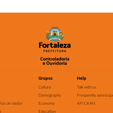
Grupos
Help
Culture
Talk with us
Demography
Frequently asked qu
tos de dados
Economy
API CKAN
s
Education