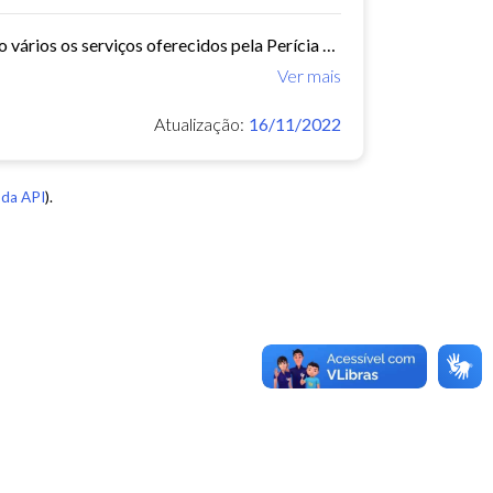
A Perícia Médica atende aos servidores do município de Fortaleza. São vários os serviços oferecidos pela Perícia Médica do IPM, como: avaliação da aptidão dos candidatos ao...
Ver mais
Atualização:
16/11/2022
da API
).