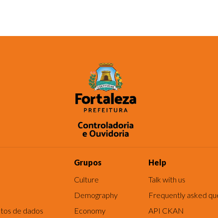
Grupos
Help
Culture
Talk with us
Demography
Frequently asked qu
tos de dados
Economy
API CKAN