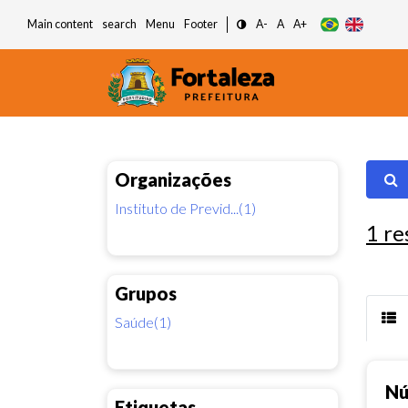
Main content
search
Menu
Footer
A-
A
A+
Organizações
Instituto de Previd...(1)
1
re
Grupos
Saúde(1)
Nú
Etiquetas