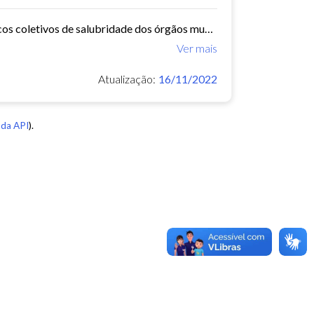
O Núcleo de Insalubridade tem como objetivo emitir pareceres técnicos coletivos de salubridade dos órgãos municipais e pareceres técnicos individuais dos servidores que postulem...
Ver mais
Atualização:
16/11/2022
da API
).