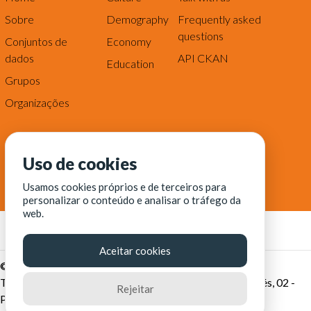
Sobre
Demography
Frequently asked
questions
Conjuntos de
Economy
dados
API CKAN
Education
Grupos
Organizações
Uso de cookies
Usamos cookies próprios e de terceiros para
personalizar o conteúdo e analisar o tráfego da
web.
Aceitar cookies
© Fortaleza Digital || CITINOVA - Fundação de Ciência,
Tecnologia e Inovação de Fortaleza - Rua dos Tremembés, 02 -
Rejeitar
Praia de Iracema - Fortaleza-CE