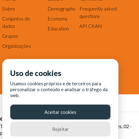
Sobre
Demography
Frequently asked
questions
Conjuntos de
Economy
dados
API CKAN
Education
Grupos
Organizações
Uso de cookies
Usamos cookies próprios e de terceiros para
personalizar o conteúdo e analisar o tráfego da
web.
Aceitar cookies
© Fortaleza Digital || CITINOVA - Fundação de Ciência,
Tecnologia e Inovação de Fortaleza - Rua dos Tremembés, 02 -
Rejeitar
Praia de Iracema - Fortaleza-CE