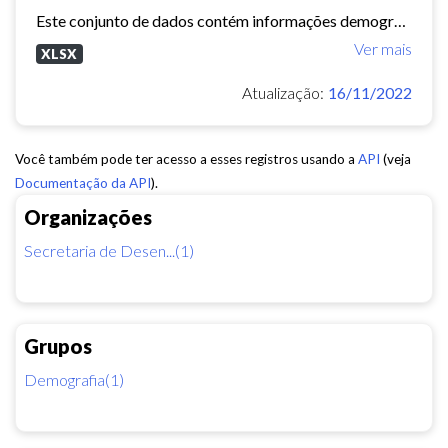
Este conjunto de dados contém informações demográficas (população masculina, população feminina, média de moradores por domicílio, etc) para cada bairro e regional de Fortaleza...
Ver mais
XLSX
Atualização:
16/11/2022
Você também pode ter acesso a esses registros usando a
API
(veja
Documentação da API
).
Organizações
Secretaria de Desen...(1)
Grupos
Demografia(1)