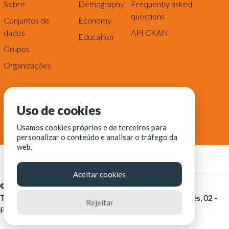
Sobre
Demography
Frequently asked
questions
Conjuntos de
Economy
dados
API CKAN
Education
Grupos
Organizações
Uso de cookies
Usamos cookies próprios e de terceiros para
personalizar o conteúdo e analisar o tráfego da
web.
Aceitar cookies
© Fortaleza Digital || CITINOVA - Fundação de Ciência,
Tecnologia e Inovação de Fortaleza - Rua dos Tremembés, 02 -
Rejeitar
Praia de Iracema - Fortaleza-CE