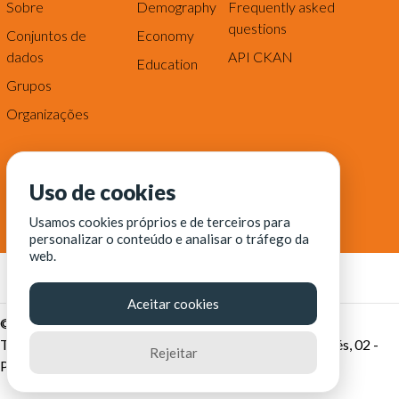
Sobre
Demography
Frequently asked
questions
Conjuntos de
Economy
dados
API CKAN
Education
Grupos
Organizações
Uso de cookies
Usamos cookies próprios e de terceiros para
personalizar o conteúdo e analisar o tráfego da
web.
Aceitar cookies
© Fortaleza Digital || CITINOVA - Fundação de Ciência,
Tecnologia e Inovação de Fortaleza - Rua dos Tremembés, 02 -
Rejeitar
Praia de Iracema - Fortaleza-CE