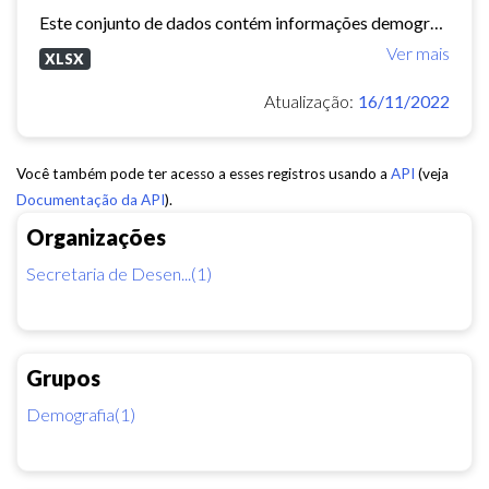
Este conjunto de dados contém informações demográficas (população masculina, população feminina, média de moradores por domicílio, etc) para cada bairro e regional de Fortaleza...
Ver mais
XLSX
Atualização:
16/11/2022
Você também pode ter acesso a esses registros usando a
API
(veja
Documentação da API
).
Organizações
Secretaria de Desen...(1)
Grupos
Demografia(1)