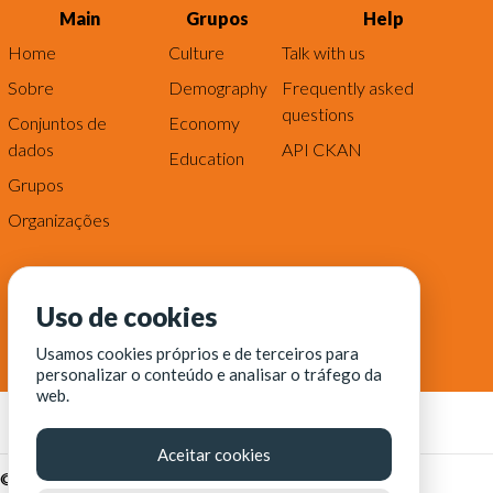
Main
Grupos
Help
Home
Culture
Talk with us
Sobre
Demography
Frequently asked
questions
Conjuntos de
Economy
dados
API CKAN
Education
Grupos
Organizações
Uso de cookies
Usamos cookies próprios e de terceiros para
personalizar o conteúdo e analisar o tráfego da
web.
Aceitar cookies
© Fortaleza Digital || CITINOVA - Fundação de Ciência,