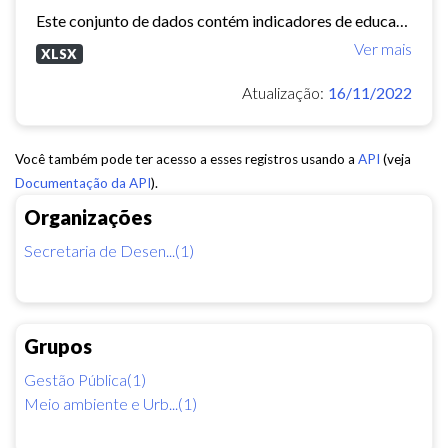
Este conjunto de dados contém indicadores de educação, longevidade e renda para cada bairro de Fortaleza. Esses três indicadores juntos formam o Indice de Desenvolvimento Humano...
Ver mais
XLSX
Atualização:
16/11/2022
Você também pode ter acesso a esses registros usando a
API
(veja
Documentação da API
).
Organizações
Secretaria de Desen...(1)
Grupos
Gestão Pública(1)
Meio ambiente e Urb...(1)