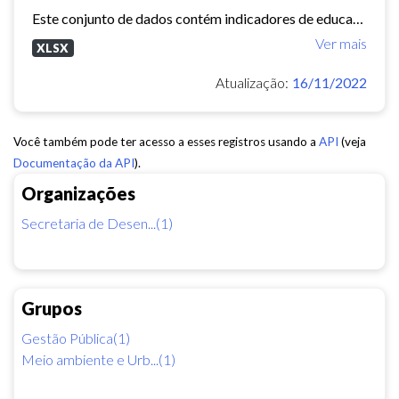
Este conjunto de dados contém indicadores de educação, longevidade e renda para cada bairro de Fortaleza. Esses três indicadores juntos formam o Indice de Desenvolvimento Humano...
Ver mais
XLSX
Atualização:
16/11/2022
Você também pode ter acesso a esses registros usando a
API
(veja
Documentação da API
).
Organizações
Secretaria de Desen...(1)
Grupos
Gestão Pública(1)
Meio ambiente e Urb...(1)