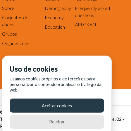
Sobre
Demography
Frequently asked
questions
Conjuntos de
Economy
dados
API CKAN
Education
Grupos
Organizações
Uso de cookies
Usamos cookies próprios e de terceiros para
personalizar o conteúdo e analisar o tráfego da
web.
Aceitar cookies
© Fortaleza Digital || CITINOVA - Fundação de Ciência,
Tecnologia e Inovação de Fortaleza - Rua dos Tremembés, 02 -
Rejeitar
Praia de Iracema - Fortaleza-CE