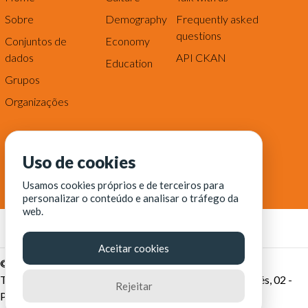
Sobre
Demography
Frequently asked
questions
Conjuntos de
Economy
dados
API CKAN
Education
Grupos
Organizações
Uso de cookies
Usamos cookies próprios e de terceiros para
personalizar o conteúdo e analisar o tráfego da
web.
Aceitar cookies
© Fortaleza Digital || CITINOVA - Fundação de Ciência,
Tecnologia e Inovação de Fortaleza - Rua dos Tremembés, 02 -
Rejeitar
Praia de Iracema - Fortaleza-CE