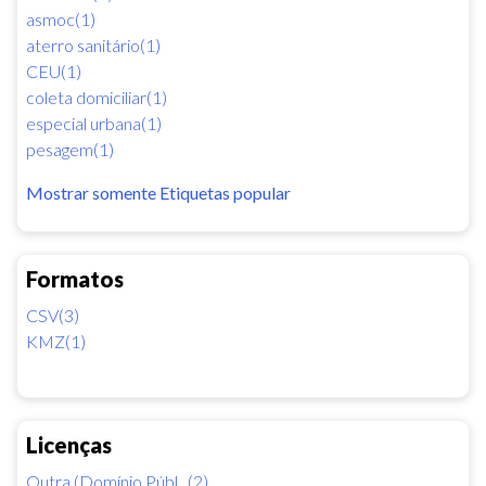
asmoc(1)
aterro sanitário(1)
CEU(1)
coleta domiciliar(1)
especial urbana(1)
pesagem(1)
Mostrar somente Etiquetas popular
Formatos
CSV(3)
KMZ(1)
Licenças
Outra (Domínio Públ...(2)