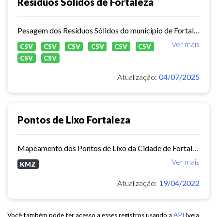
Resíduos Sólidos de Fortaleza
Pesagem dos Resíduos Sólidos do município de Fortaleza nos aterros sanitários.
Ver mais
CSV
CSV
CSV
CSV
CSV
CSV
CSV
CSV
Atualização:
04/07/2025
Pontos de Lixo Fortaleza
Mapeamento dos Pontos de Lixo da Cidade de Fortaleza
Ver mais
KMZ
Atualização:
19/04/2022
Você também pode ter acesso a esses registros usando a
API
(veja