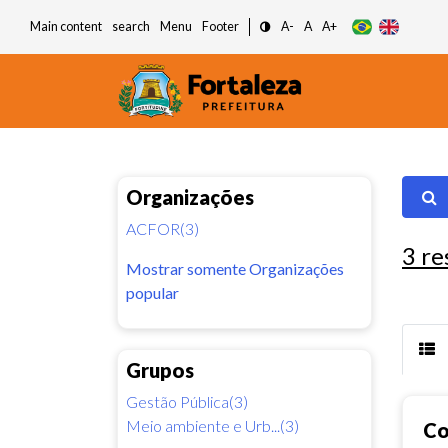
Main content
search
Menu
Footer
A-
A
A+
Organizações
ACFOR(3)
3
re
Mostrar somente Organizações
popular
Grupos
Gestão Pública(3)
Meio ambiente e Urb...(3)
Co