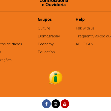
Grupos
Help
Culture
Talk with us
Demography
Frequently asked qu
tos de dados
Economy
API CKAN
s
Education
izações