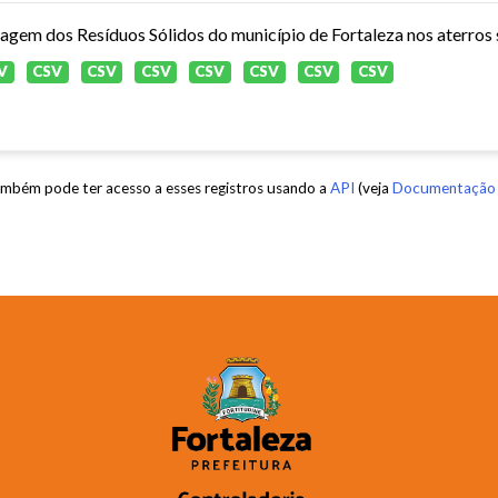
agem dos Resíduos Sólidos do município de Fortaleza nos aterros s
V
CSV
CSV
CSV
CSV
CSV
CSV
CSV
mbém pode ter acesso a esses registros usando a
API
(veja
Documentação 