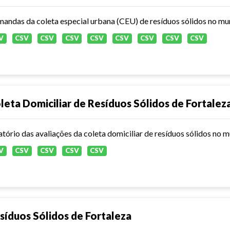
andas da coleta especial urbana (CEU) de resíduos sólidos no mun
V
CSV
CSV
CSV
CSV
CSV
CSV
CSV
CSV
leta Domiciliar de Resíduos Sólidos de Fortalez
atório das avaliações da coleta domiciliar de resíduos sólidos no 
V
CSV
CSV
CSV
CSV
síduos Sólidos de Fortaleza