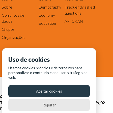
Sobre
Demography
Frequently asked
questions
Conjuntos de
Economy
dados
API CKAN
Education
Grupos
Organizações
Uso de cookies
Usamos cookies próprios e de terceiros para
personalizar o conteúdo e analisar o tráfego da
web.
Aceitar cookies
© Fortaleza Digital || CITINOVA - Fundação de Ciência,
Tecnologia e Inovação de Fortaleza - Rua dos Tremembés, 02 -
Rejeitar
Praia de Iracema - Fortaleza-CE