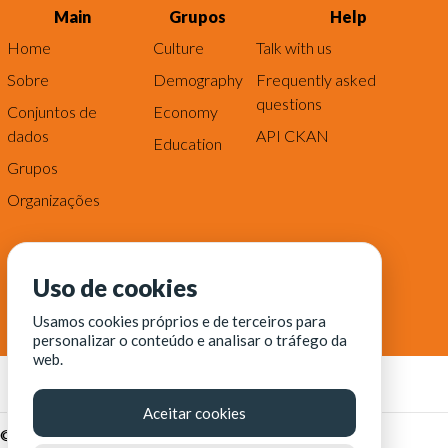
Main
Grupos
Help
Home
Culture
Talk with us
Sobre
Demography
Frequently asked
questions
Conjuntos de
Economy
dados
API CKAN
Education
Grupos
Organizações
Uso de cookies
Usamos cookies próprios e de terceiros para
personalizar o conteúdo e analisar o tráfego da
web.
Aceitar cookies
© Fortaleza Digital || CITINOVA - Fundação de Ciência,