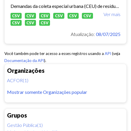
Demandas da coleta especial urbana (CEU) de resíduos sólidos no município de Fortaleza.
Ver mais
CSV
CSV
CSV
CSV
CSV
CSV
CSV
CSV
CSV
Atualização:
08/07/2025
Você também pode ter acesso a esses registros usando a
API
(veja
Documentação da API
).
Organizações
ACFOR(1)
Mostrar somente Organizações popular
Grupos
Gestão Pública(1)