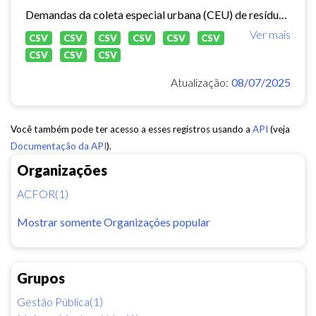
Demandas da coleta especial urbana (CEU) de resíduos sólidos no município de Fortaleza.
Ver mais
CSV
CSV
CSV
CSV
CSV
CSV
CSV
CSV
CSV
Atualização:
08/07/2025
Você também pode ter acesso a esses registros usando a
API
(veja
Documentação da API
).
Organizações
ACFOR(1)
Mostrar somente Organizações popular
Grupos
Gestão Pública(1)