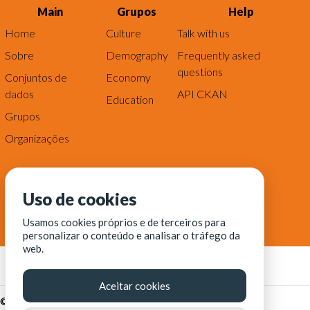
Main
Grupos
Help
Home
Culture
Talk with us
Sobre
Demography
Frequently asked
questions
Conjuntos de
Economy
dados
API CKAN
Education
Grupos
Organizações
Uso de cookies
Usamos cookies próprios e de terceiros para
personalizar o conteúdo e analisar o tráfego da
web.
Aceitar cookies
© Fortaleza Digital || CITINOVA - Fundação de Ciência,