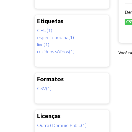
Dem
Etiquetas
CS
CEU(1)
especial urbana(1)
lixo(1)
resíduos sólidos(1)
Você ta
Formatos
CSV(1)
Licenças
Outra (Domínio Públ...(1)