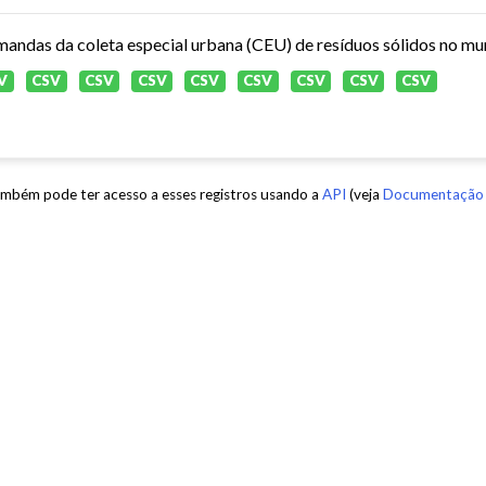
andas da coleta especial urbana (CEU) de resíduos sólidos no mun
V
CSV
CSV
CSV
CSV
CSV
CSV
CSV
CSV
mbém pode ter acesso a esses registros usando a
API
(veja
Documentação 