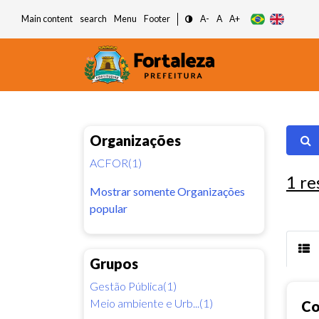
Main content
search
Menu
Footer
A-
A
A+
Organizações
ACFOR(1)
1
re
Mostrar somente Organizações
popular
Grupos
Gestão Pública(1)
Meio ambiente e Urb...(1)
Co