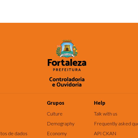
Grupos
Help
Culture
Talk with us
Demography
Frequently asked qu
tos de dados
Economy
API CKAN