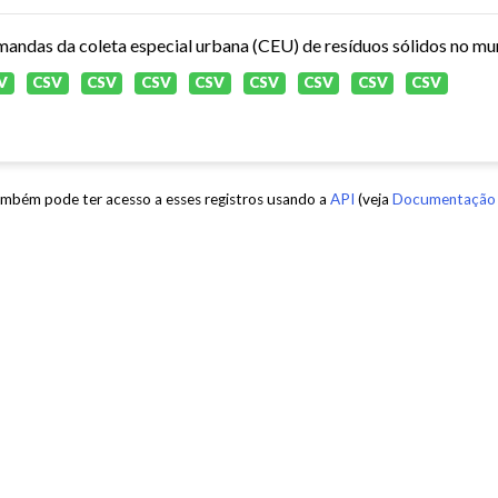
andas da coleta especial urbana (CEU) de resíduos sólidos no mun
V
CSV
CSV
CSV
CSV
CSV
CSV
CSV
CSV
mbém pode ter acesso a esses registros usando a
API
(veja
Documentação 