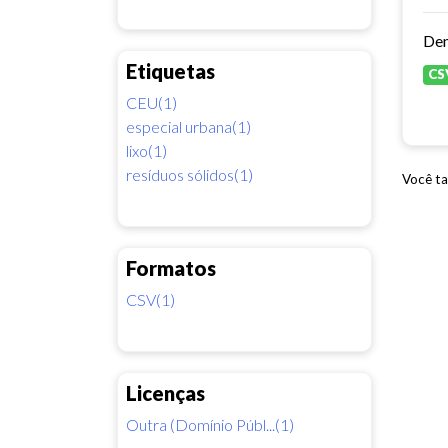
Dem
Etiquetas
CS
CEU(1)
especial urbana(1)
lixo(1)
resíduos sólidos(1)
Você ta
Formatos
CSV(1)
Licenças
Outra (Domínio Públ...(1)