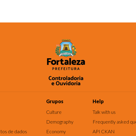
Grupos
Help
Culture
Talk with us
Demography
Frequently asked qu
tos de dados
Economy
API CKAN