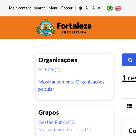
Main content
search
Menu
Footer
A-
A
A+
Organizações
ACFOR(1)
1
re
Mostrar somente Organizações
popular
Grupos
Gestão Pública(1)
Meio ambiente e Urb...(1)
Co