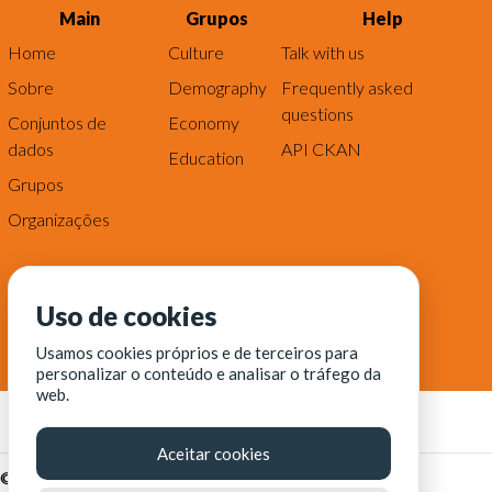
Main
Grupos
Help
Home
Culture
Talk with us
Sobre
Demography
Frequently asked
questions
Conjuntos de
Economy
dados
API CKAN
Education
Grupos
Organizações
Uso de cookies
Usamos cookies próprios e de terceiros para
personalizar o conteúdo e analisar o tráfego da
web.
Aceitar cookies
© Fortaleza Digital || CITINOVA - Fundação de Ciência,