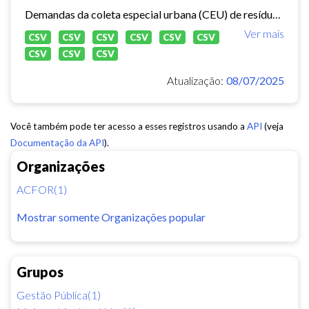
Demandas da coleta especial urbana (CEU) de resíduos sólidos no município de Fortaleza.
Ver mais
CSV
CSV
CSV
CSV
CSV
CSV
CSV
CSV
CSV
Atualização:
08/07/2025
Você também pode ter acesso a esses registros usando a
API
(veja
Documentação da API
).
Organizações
ACFOR(1)
Mostrar somente Organizações popular
Grupos
Gestão Pública(1)