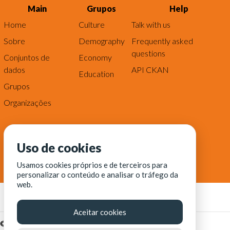
Main
Grupos
Help
Home
Culture
Talk with us
Sobre
Demography
Frequently asked
questions
Conjuntos de
Economy
dados
API CKAN
Education
Grupos
Organizações
Uso de cookies
Usamos cookies próprios e de terceiros para
personalizar o conteúdo e analisar o tráfego da
web.
Aceitar cookies
© Fortaleza Digital || CITINOVA - Fundação de Ciência,