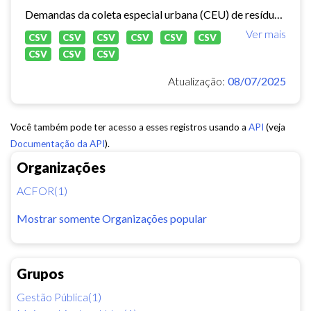
Demandas da coleta especial urbana (CEU) de resíduos sólidos no município de Fortaleza.
Ver mais
CSV
CSV
CSV
CSV
CSV
CSV
CSV
CSV
CSV
Atualização:
08/07/2025
Você também pode ter acesso a esses registros usando a
API
(veja
Documentação da API
).
Organizações
ACFOR(1)
Mostrar somente Organizações popular
Grupos
Gestão Pública(1)