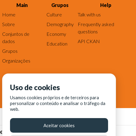
Main
Grupos
Help
Home
Culture
Talk with us
Sobre
Demography
Frequently asked
questions
Conjuntos de
Economy
dados
API CKAN
Education
Grupos
Organizações
Uso de cookies
Usamos cookies próprios e de terceiros para
personalizar o conteúdo e analisar o tráfego da
web.
Aceitar cookies
© Fortaleza Digital || CITINOVA - Fundação de Ciência,