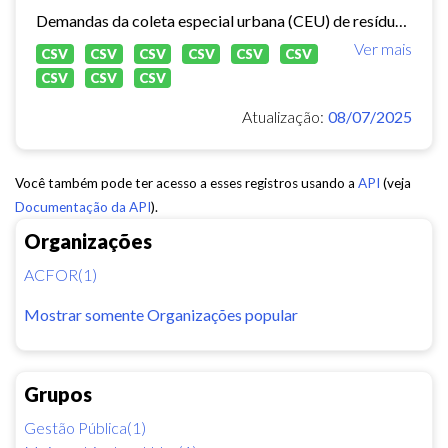
Demandas da coleta especial urbana (CEU) de resíduos sólidos no município de Fortaleza.
Ver mais
CSV
CSV
CSV
CSV
CSV
CSV
CSV
CSV
CSV
Atualização:
08/07/2025
Você também pode ter acesso a esses registros usando a
API
(veja
Documentação da API
).
Organizações
ACFOR(1)
Mostrar somente Organizações popular
Grupos
Gestão Pública(1)