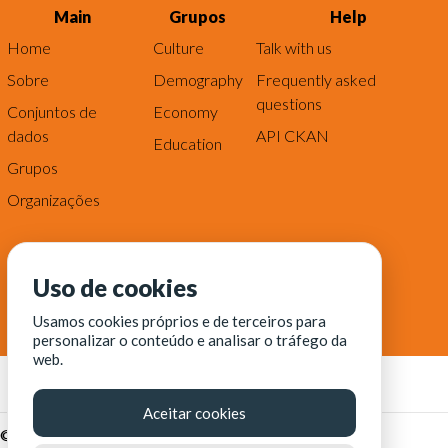
Main
Grupos
Help
Home
Culture
Talk with us
Sobre
Demography
Frequently asked
questions
Conjuntos de
Economy
dados
API CKAN
Education
Grupos
Organizações
Uso de cookies
Usamos cookies próprios e de terceiros para
personalizar o conteúdo e analisar o tráfego da
web.
Aceitar cookies
© Fortaleza Digital || CITINOVA - Fundação de Ciência,