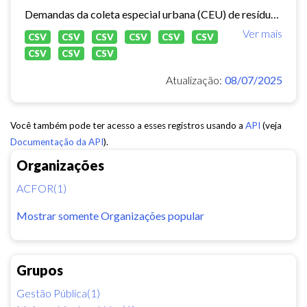
Demandas da coleta especial urbana (CEU) de resíduos sólidos no município de Fortaleza.
Ver mais
CSV
CSV
CSV
CSV
CSV
CSV
CSV
CSV
CSV
Atualização:
08/07/2025
Você também pode ter acesso a esses registros usando a
API
(veja
Documentação da API
).
Organizações
ACFOR(1)
Mostrar somente Organizações popular
Grupos
Gestão Pública(1)