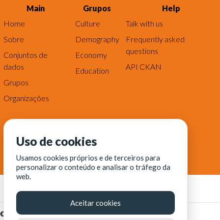
Main
Grupos
Help
Home
Culture
Talk with us
Sobre
Demography
Frequently asked
questions
Conjuntos de
Economy
dados
API CKAN
Education
Grupos
Organizações
Uso de cookies
Usamos cookies próprios e de terceiros para
personalizar o conteúdo e analisar o tráfego da
web.
Aceitar cookies
© Fortaleza Digital || CITINOVA - Fundação de Ciência,