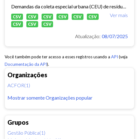
Demandas da coleta especial urbana (CEU) de resíduos sólidos no município de Fortaleza.
Ver mais
CSV
CSV
CSV
CSV
CSV
CSV
CSV
CSV
CSV
Atualização:
08/07/2025
Você também pode ter acesso a esses registros usando a
API
(veja
Documentação da API
).
Organizações
ACFOR(1)
Mostrar somente Organizações popular
Grupos
Gestão Pública(1)