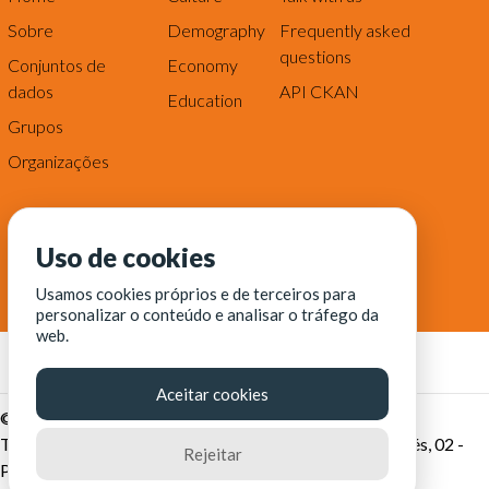
Sobre
Demography
Frequently asked
questions
Conjuntos de
Economy
dados
API CKAN
Education
Grupos
Organizações
Uso de cookies
Usamos cookies próprios e de terceiros para
personalizar o conteúdo e analisar o tráfego da
web.
Aceitar cookies
© Fortaleza Digital || CITINOVA - Fundação de Ciência,
Tecnologia e Inovação de Fortaleza - Rua dos Tremembés, 02 -
Rejeitar
Praia de Iracema - Fortaleza-CE