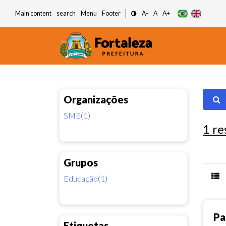
Main content
search
Menu
Footer
A-
A
A+
Organizações
SME(1)
1
re
Grupos
Educação(1)
Pa
Etiquetas