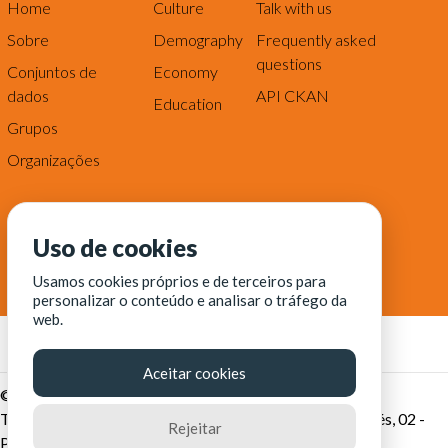
Home
Culture
Talk with us
Sobre
Demography
Frequently asked
questions
Conjuntos de
Economy
dados
API CKAN
Education
Grupos
Organizações
Uso de cookies
Usamos cookies próprios e de terceiros para
personalizar o conteúdo e analisar o tráfego da
web.
Aceitar cookies
© Fortaleza Digital || CITINOVA - Fundação de Ciência,
Tecnologia e Inovação de Fortaleza - Rua dos Tremembés, 02 -
Rejeitar
Praia de Iracema - Fortaleza-CE