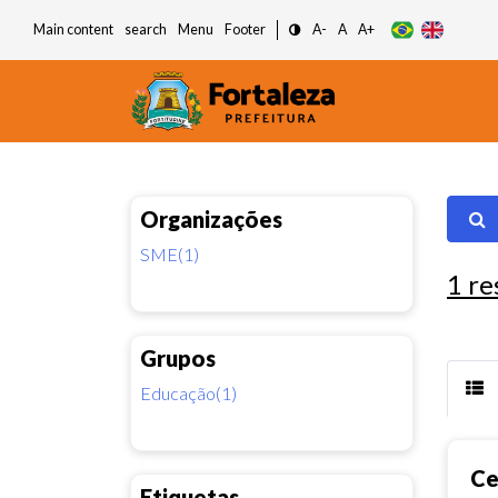
Main content
search
Menu
Footer
A-
A
A+
Organizações
SME(1)
1
re
Grupos
Educação(1)
Ce
Etiquetas