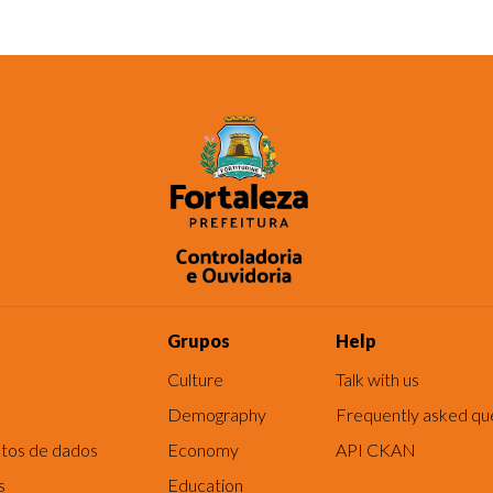
Grupos
Help
Culture
Talk with us
Demography
Frequently asked qu
tos de dados
Economy
API CKAN
s
Education