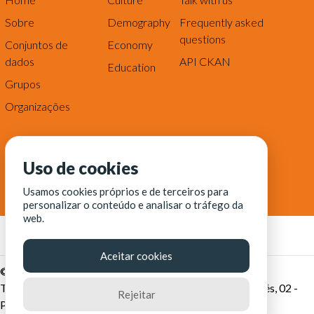
Sobre
Demography
Frequently asked
questions
Conjuntos de
Economy
dados
API CKAN
Education
Grupos
Organizações
Uso de cookies
Usamos cookies próprios e de terceiros para
personalizar o conteúdo e analisar o tráfego da
web.
Aceitar cookies
© Fortaleza Digital || CITINOVA - Fundação de Ciência,
Tecnologia e Inovação de Fortaleza - Rua dos Tremembés, 02 -
Rejeitar
Praia de Iracema - Fortaleza-CE