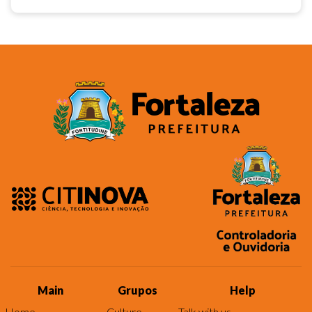
Main
Grupos
Help
Home
Culture
Talk with us