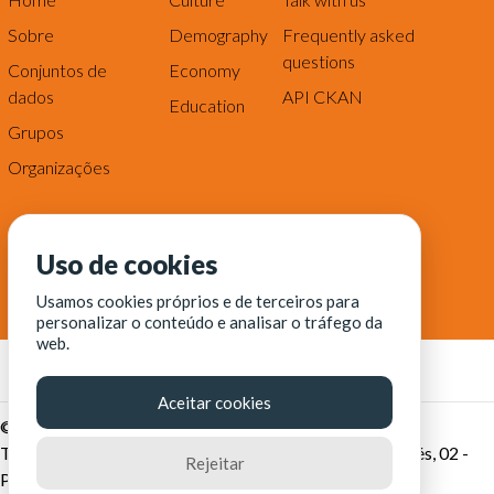
Sobre
Demography
Frequently asked
questions
Conjuntos de
Economy
dados
API CKAN
Education
Grupos
Organizações
Uso de cookies
Usamos cookies próprios e de terceiros para
personalizar o conteúdo e analisar o tráfego da
web.
Aceitar cookies
© Fortaleza Digital || CITINOVA - Fundação de Ciência,
Tecnologia e Inovação de Fortaleza - Rua dos Tremembés, 02 -
Rejeitar
Praia de Iracema - Fortaleza-CE