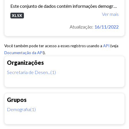
Este conjunto de dados contém informações demográficas (população masculina, população feminina, média de moradores por domicílio, etc) para cada bairro e regional de Fortaleza...
Ver mais
XLSX
Atualização:
16/11/2022
Você também pode ter acesso a esses registros usando a
API
(veja
Documentação da API
).
Organizações
Secretaria de Desen...(1)
Grupos
Demografia(1)