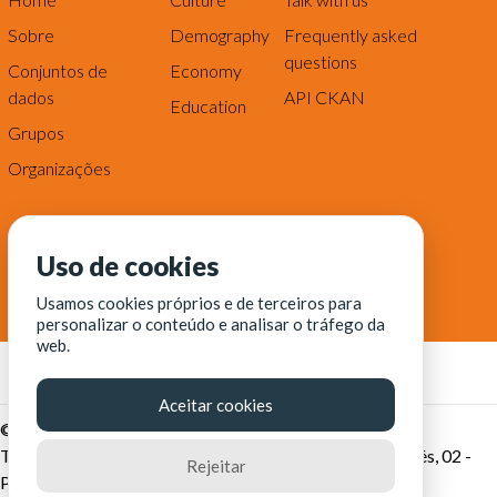
Sobre
Demography
Frequently asked
questions
Conjuntos de
Economy
dados
API CKAN
Education
Grupos
Organizações
Uso de cookies
Usamos cookies próprios e de terceiros para
personalizar o conteúdo e analisar o tráfego da
web.
Aceitar cookies
© Fortaleza Digital || CITINOVA - Fundação de Ciência,
Tecnologia e Inovação de Fortaleza - Rua dos Tremembés, 02 -
Rejeitar
Praia de Iracema - Fortaleza-CE