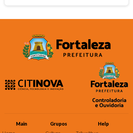
Main
Grupos
Help
Home
Culture
Talk with us