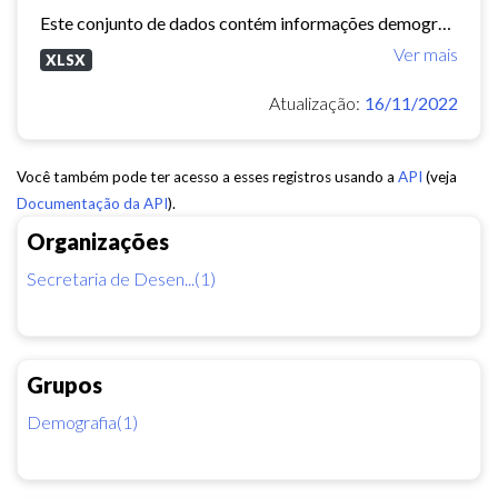
Este conjunto de dados contém informações demográficas (população masculina, população feminina, média de moradores por domicílio, etc) para cada bairro e regional de Fortaleza...
Ver mais
XLSX
Atualização:
16/11/2022
Você também pode ter acesso a esses registros usando a
API
(veja
Documentação da API
).
Organizações
Secretaria de Desen...(1)
Grupos
Demografia(1)