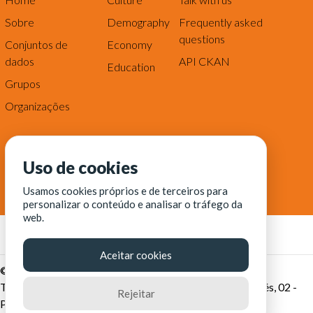
Sobre
Demography
Frequently asked
questions
Conjuntos de
Economy
dados
API CKAN
Education
Grupos
Organizações
Uso de cookies
Usamos cookies próprios e de terceiros para
personalizar o conteúdo e analisar o tráfego da
web.
Aceitar cookies
© Fortaleza Digital || CITINOVA - Fundação de Ciência,
Tecnologia e Inovação de Fortaleza - Rua dos Tremembés, 02 -
Rejeitar
Praia de Iracema - Fortaleza-CE