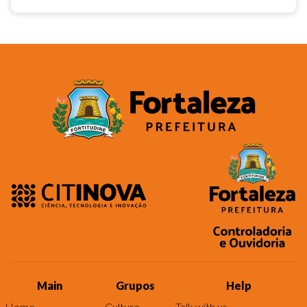
Main
Grupos
Help
Home
Culture
Talk with us