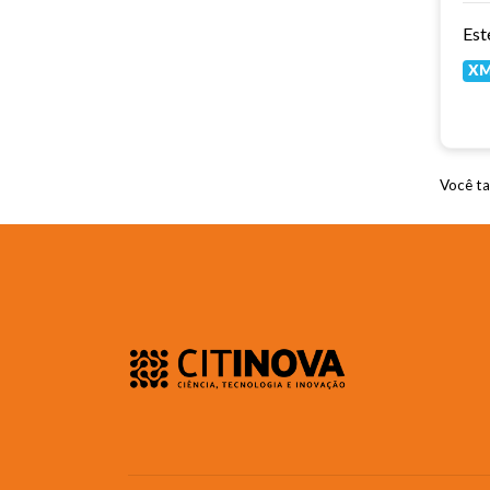
X
Você ta