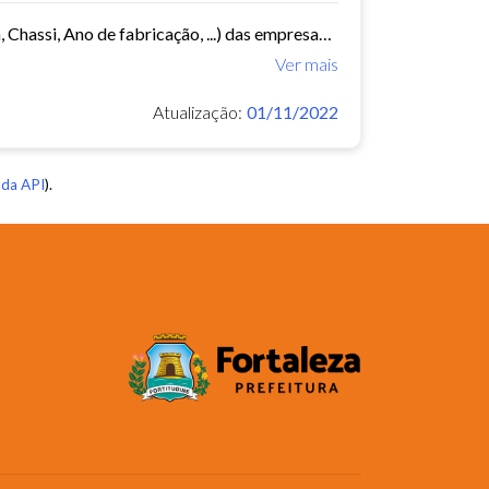
Este conjunto de dados contém informações da frota de ônibus (Placa, Chassi, Ano de fabricação, ...) das empresas de Transporte Público Municipal. Mês de referência: 04/2015.
Ver mais
Atualização:
01/11/2022
da API
).