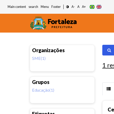
Main content
search
Menu
Footer
A-
A
A+
Organizações
SME(1)
1
re
Grupos
Educação(1)
Ce
Etiquetas