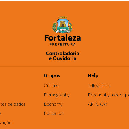
Grupos
Help
Culture
Talk with us
Demography
Frequently asked qu
tos de dados
Economy
API CKAN
s
Education
izações