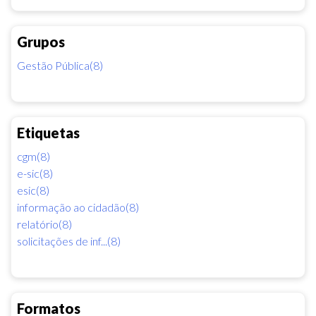
Grupos
Gestão Pública(8)
Etiquetas
cgm(8)
e-sic(8)
esic(8)
informação ao cidadão(8)
relatório(8)
solicitações de inf...(8)
Formatos